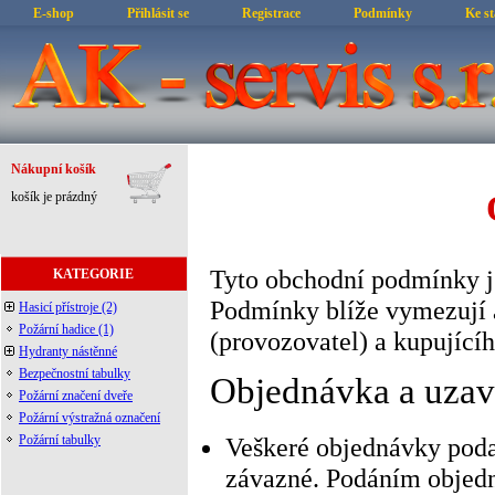
E-shop
Přihlásit se
Registrace
Podmínky
Ke st
Nákupní košík
košík je prázdný
Tyto obchodní podmínky j
KATEGORIE
Podmínky blíže vymezují a
Hasicí přístroje
(2)
Požární hadice
(1)
(provozovatel) a kupujícíh
Hydranty nástěnné
Bezpečnostní tabulky
Objednávka a uzav
Požární značení dveře
Požární výstražná označení
Požární tabulky
Veškeré objednávky poda
závazné. Podáním objedn