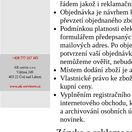
řádem jakož i reklamační
Objednávka je návrhem 
převzetí objednaného zb
Podmínkou platnosti ele
formulářem předepsaných 
mailových adres. Po obje
potvrzení vaší objednávk
+420 777 217 345
nemůžeme ověřit, nebude
AK-servis s.r.o.
Místem dodání zboží je a
Vítězná 249
Vlastnické právo ke zbo
403 22 Ústí nad Labem
kupní ceny.
www.ak-servissro.cz
Vyplněním registračního
internetového obchodu, 
a archivování osobních ú
novinek.