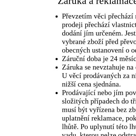
Záruka a reklamac
Převzetím věci přechází 
prodeji přechází vlastni
dodání jím určeném. Jest
vybrané zboží před přev
obecných ustanovení o o
Záruční doba je 24 měsíc
Záruka se nevztahuje na
U věcí prodávaných za ni
nižší cena sjednána.
Prodávající nebo jím po
složitých případech do t
musí být vyřízena bez z
uplatnění reklamace, pok
lhůtě. Po uplynutí této l
vadu, kterou nelze odstra